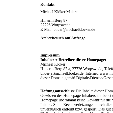
Kontakt
Michael Klöker Malerei
Hinterm Berg 87
27726 Worpswede
E-Mail: bilder@michaelkloeker.de
Atelierbesuch auf Anfrage.
Impressum
Inhaber + Betreiber dieser Homepage:
Michael Klöker
Hinterm Berg 87 a, 27726 Worpswede, Telef
bilder(at)michaelkloeker.de, Internet: www.mi
dieser Domain gemäß Digitale-Dienste-Geset
Haftungsausschluss
: Die Inhalte dieser Ho
Gewissen des Homepage-Inhabers erarbeitet u
Homepage übernimmt keine Gewähr für die Vol
Inhalte. Sollte Rechtsverletzungen durch die
unverzüglich entfernt bzw. gesperrt. Das gil