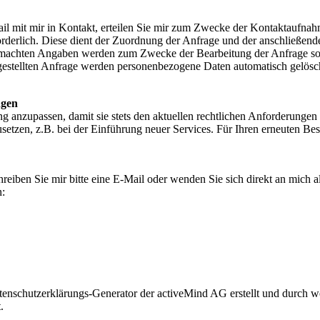
ail mit mir in Kontakt, erteilen Sie mir zum Zwecke der Kontaktaufnahme
orderlich. Diese dient der Zuordnung der Anfrage und der anschließe
 gemachten Angaben werden zum Zwecke der Bearbeitung der Anfrage so
gestellten Anfrage werden personenbezogene Daten automatisch gelösc
ngen
ung anzupassen, damit sie stets den aktuellen rechtlichen Anforderunge
etzen, z.B. bei der Einführung neuer Services. Für Ihren erneuten Bes
iben Sie mir bitte eine E-Mail oder wenden Sie sich direkt an mich a
n:
nschutzerklärungs-Generator der activeMind AG erstellt und durch we
.