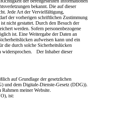
chtigkeit der bereitgestellten Informationen
htsverletzungen bekannt. Die auf dieser
t. Jede Art der Vervielfältigung,
darf der vorherigen schriftlichen Zustimmung
ist nicht gestattet. Durch den Besuch der
peichert werden. Sofern personenbezogene
glich ist. Eine Weitergabe der Daten an
 Sicherheitslücken aufweisen kann und ein
ür die durch solche Sicherheitslücken
h widersprochen. Der Inhaber dieser
eßlich auf Grundlage der gesetzlichen
 und dem Digitale-Dienste-Gesetz (DDG)).
im Rahmen meiner Website.
), ist: