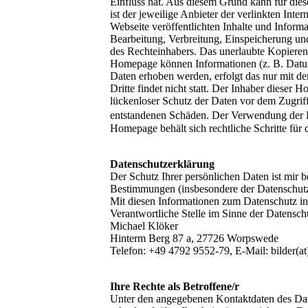
Einfluss hat. Aus diesem Grund kann für dies
ist der jeweilige Anbieter der verlinkten Int
Webseite veröffentlichten Inhalte und Inform
Bearbeitung, Verbreitung, Einspeicherung un
des Rechteinhabers. Das unerlaubte Kopieren 
Homepage können Informationen (z. B. Datum,
Daten erhoben werden, erfolgt das nur mit d
Dritte findet nicht statt. Der Inhaber dieser
lückenloser Schutz der Daten vor dem Zugriff 
entstandenen Schäden. Der Verwendung der K
Homepage behält sich rechtliche Schritte fü
Datenschutzerklärung
Der Schutz Ihrer persönlichen Daten ist mir b
Bestimmungen (insbesondere der Datenschu
Mit diesen Informationen zum Datenschutz in
Verantwortliche Stelle im Sinne der Datens
Michael Klöker
Hinterm Berg 87 a, 27726 Worpswede
Telefon: +49 4792 9552-79, E-Mail: bilder(a
Ihre Rechte als Betroffene/r
Unter den angegebenen Kontaktdaten des Date