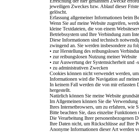
Erreichung der hier genannten Zwecke erforde
jeweiligen Zweckes bzw. Ablauf dieser Frist
gelöscht.
Erfassung allgemeiner Informationen beim B
Wenn Sie auf meine Website zugreifen, werde
kleine Textdateien, die von einem Websiteser
Betriebssystem und Ihre Verbindung zum Inte
Diese Informationen sind technisch notwendig
zwingend an. Sie werden insbesondere zu fo
• zur Herstellung des reibungslosen Verbind
• zur reibungslosen Nutzung meiner Website
• zur Auswertung der Systemsicherheit und -st
• zu administrativen Zwecken
Cookies können nicht verwendet werden, um 
Informationen wird die Navigation auf meiner 
In keinem Fall werden die von mir erfassten
hergestellt.
Natürlich können Sie meine Website grundsätz
Im Allgemeinen können Sie die Verwendung vo
Ihres Internetbrowsers, um zu erfahren, wie 
Bitte beachten Sie, dass einzelne Funktionen
Die Verarbeitung Ihrer personenbezogenen D
Ihre Daten nicht, um Rückschlüsse auf Ihre Pe
Anonyme Informationen dieser Art werden von 