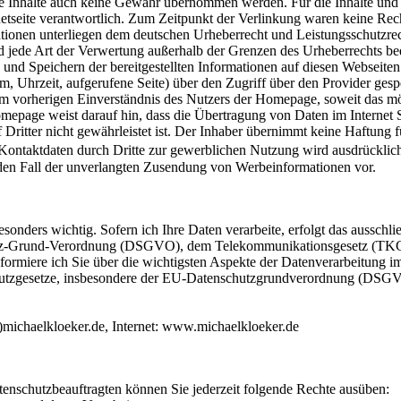
e Inhalte auch keine Gewähr übernommen werden. Für die Inhalte und Ri
ernetseite verantwortlich. Zum Zeitpunkt der Verlinkung waren keine Rec
ationen unterliegen dem deutschen Urheberrecht und Leistungsschutzrech
d jede Art der Verwertung außerhalb der Grenzen des Urheberrechts be
und Speichern der bereitgestellten Informationen auf diesen Webseiten 
 Uhrzeit, aufgerufene Seite) über den Zugriff über den Provider ges
em vorherigen Einverständnis des Nutzers der Homepage, soweit das mö
 Homepage weist darauf hin, dass die Übertragung von Daten im Internet
Dritter nicht gewährleistet ist. Der Inhaber übernimmt keine Haftung f
ontaktdaten durch Dritte zur gewerblichen Nutzung wird ausdrücklic
r den Fall der unverlangten Zusendung von Werbeinformationen vor.
esonders wichtig. Sofern ich Ihre Daten verarbeite, erfolgt das ausschli
tz-Grund-Verordnung (DSGVO), dem Telekommunikationsgesetz (TKG)
formiere ich Sie über die wichtigsten Aspekte der Datenverarbeitung 
chutzgesetze, insbesondere der EU-Datenschutzgrundverordnung (DSGVO
t)michaelkloeker.de, Internet: www.michaelkloeker.de
nschutzbeauftragten können Sie jederzeit folgende Rechte ausüben: