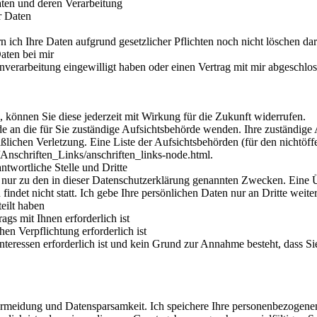
aten und deren Verarbeitung
r Daten
 ich Ihre Daten aufgrund gesetzlicher Pflichten noch nicht löschen dar
aten bei mir
enverarbeitung eingewilligt haben oder einen Vertrag mit mir abgeschlo
n, können Sie diese jederzeit mit Wirkung für die Zukunft widerrufen.
de an die für Sie zuständige Aufsichtsbehörde wenden. Ihre zuständige 
ichen Verletzung. Eine Liste der Aufsichtsbehörden (für den nichtöffe
Anschriften_Links/anschriften_links-node.html.
twortliche Stelle und Dritte
 nur zu den in dieser Datenschutzerklärung genannten Zwecken. Eine Ü
indet nicht statt. Ich gebe Ihre persönlichen Daten nur an Dritte weite
teilt haben
ags mit Ihnen erforderlich ist
hen Verpflichtung erforderlich ist
Interessen erforderlich ist und kein Grund zur Annahme besteht, dass S
ermeidung und Datensparsamkeit. Ich speichere Ihre personenbezogenen