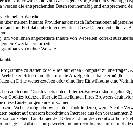
rlich ist oder wie es die vom Gesetzgeber vorgesehenen vielfältigen Sp
en werden die entsprechenden Daten routinemäßig und entsprechend den 
esuch meiner Website
n über meinen Internet-Provider automatisch Informationen allgemeiner
ver auf Ihre Festplatte übertragen werden. Diese Dateien enthalten z. 
rnet.
, um von Ihnen angeforderte Inhalte von Webseiten korrekt auszuliefer
lgenden Zwecken verarbeitet:
ungsaufbaus zu meiner Website
abilität
Programme zu starten oder Viren auf einen Computer zu übertragen. A
Website erleichtert und die korrekte Anzeige der Inhalte ermöglicht.
 Daten an Dritte weitergegeben oder ohne Ihre Einwilligung eine Verk
lich auch ohne Cookies betrachten. Internet-Browser sind regelmäßig so
n Cookies jederzeit über die Einstellungen Ihres Browsers deaktivier
Sie diese Einstellungen ändern können.
 unserer Website möglicherweise nicht funktionieren, wenn Sie die Ve
aten basiert auf unserem berechtigten Interesse aus den vorgenannte
rson zu ziehen. Empfänger der Daten sind nur die verantwortliche Stell
uns ggfs. statistisch ausgewertet, um unseren Internetauftritt und die